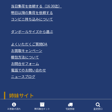
当日集荷を依頼する（16:30迄）
明日以降の集荷を依頼する
コンビニ持ち込みについて
ダンボールサイズから選ぶ
よくいただくご質問QA
お買取キャンペーン
梱包方法について
お問合せフォーム
電話でのお問い合わせ
ニュースブログ
姉妹サイト
おもちゃ買取ドットJP
つりぐ買取ドットJP
お買取の流れ
無料梱包キット
宅配買取
査定窓口