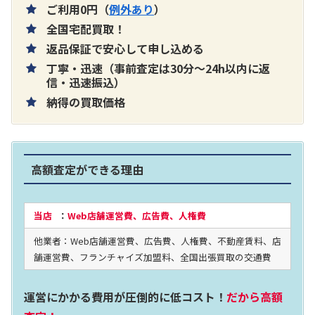
ご利用0円（
例外あり
）
全国宅配買取！
返品保証で安心して申し込める
丁寧・迅速（事前査定は30分～24h以内に返
片耳巻き取りイヤホン内蔵ラジオ SRF-
信・迅速振込）
納得の買取価格
R356
買取価格：
お問合せください
高額査定ができる理由
2024年12月更新 オーディオ買取価格
当店
：
Web店舗運営費、広告費、人権費
他業者：Web店舗運営費、広告費、人権費、不動産賃料、店
LUXKIT
舗運営費、フランチャイズ加盟料、全国出張買取の交通費
運営にかかる費用が圧倒的に低コスト！
だから高額