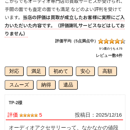
こからでもオーディオ専門店の買取サービスが受けられ、
手間の面でも査定の面でも満足 などのよい評判を受けて
います。
当店の評価は買取が成立したお客様に実際にご入
力いただいた内容です。（評価謝礼サービスなどはしてお
りません）
評価平均（5点満点中）
5つ星のうち 4.75
レビュー数
4件
対応
満足
初めて
安心
高額
スムーズ
納得
遺品
TP-2様
評価
5
投稿日：
2025/12/16
オーディオアクセサリーって、なかなかの値段