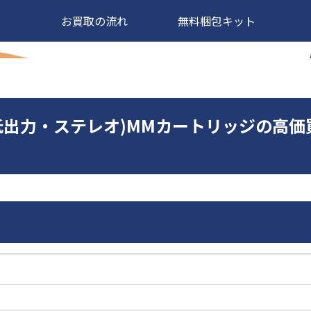
お買取の流れ
無料梱包キット
ce3(低出力・ステレオ)MMカートリッジの