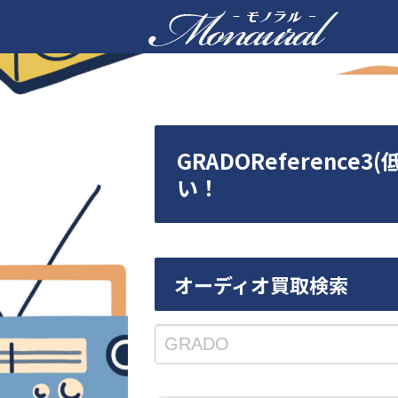
GRADOReferen
い！
オーディオ買取検索