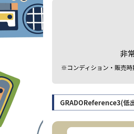
非
※コンディション・販売時
GRADOReferenc