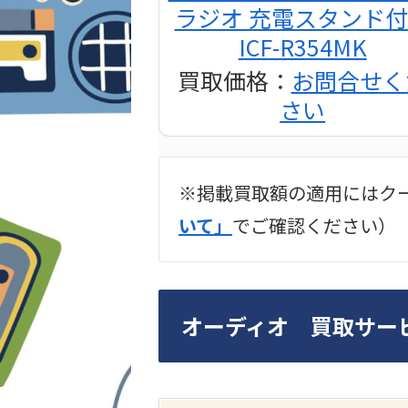
ラジオ 充電スタンド
ICF-R354MK
買取価格：
お問合せく
さい
※掲載買取額の適用にはク
2024年12月更新 オー
いて」
でご確認ください）
LUXKIT
オーディオ 買取サー