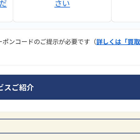
だ
さい
ーポンコードのご提示が必要です（
詳しくは「買取
ディオ買取価格
SONY
ビスご紹介
DA7000ES アンプ
ンプ