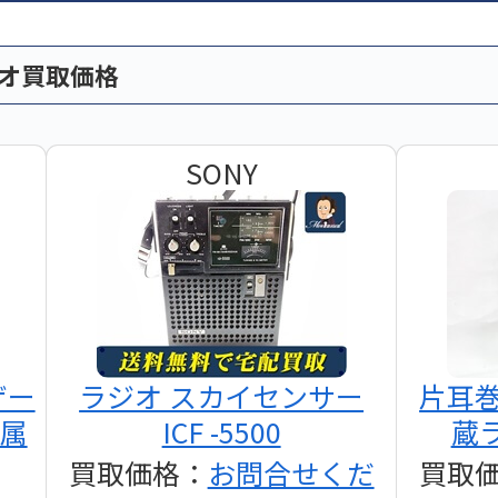
ィオ買取価格
SONY
ザー
ラジオ スカイセンサー
片耳
付属
ICF -5500
蔵ラ
買取価格：
お問合せくだ
買取