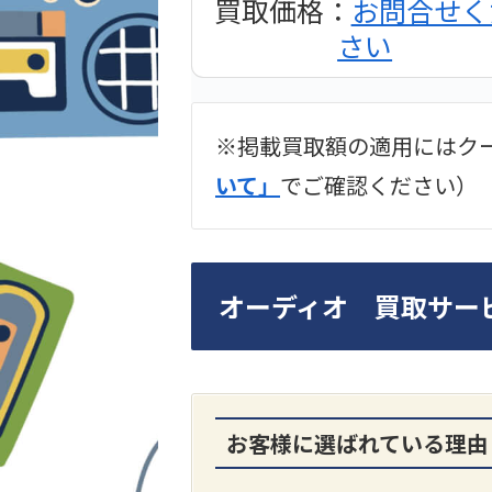
買取価格：
お問合せく
さい
※掲載買取額の適用にはク
2024年12月更新 オー
いて」
でご確認ください）
LUXKIT
オーディオ 買取サー
お客様に選ばれている理由
A3300 真空管プリア