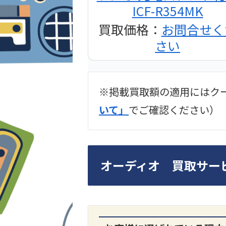
ICF-R354MK
買取価格：
お問合せく
さい
※掲載買取額の適用にはク
2024年12月更新 オー
いて」
でご確認ください）
LUXKIT
オーディオ 買取サー