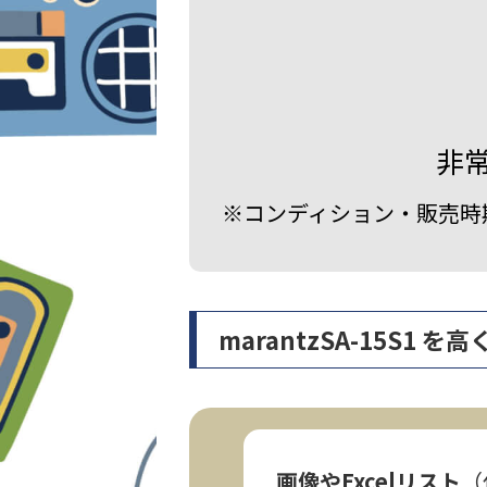
非
※コンディション・販売時
marantzSA-15S
画像やExcelリスト
（