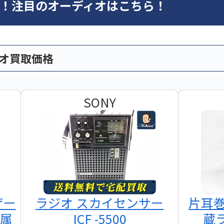
オ！注目のオーディオはこちら！
ィオ買取価格
SONY
ザー
ラジオ スカイセンサー
片耳
付属
ICF -5500
蔵ラ