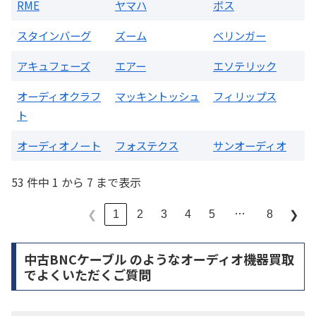
RME
ヤマハ
ボス
スタインバーグ
ズーム
ベリンガー
アキュフェーズ
エアー
エソテリック
オーディオクラフ
マッキントッシュ
フィリップス
ト
オーディオノート
フォステクス
サンオーディオ
53 件中 1 から 7 まで表示
…
1
2
3
4
5
8
❮
❯
中古BNCケーブル のようなオーディオ機器買取
でよくいただくご質問