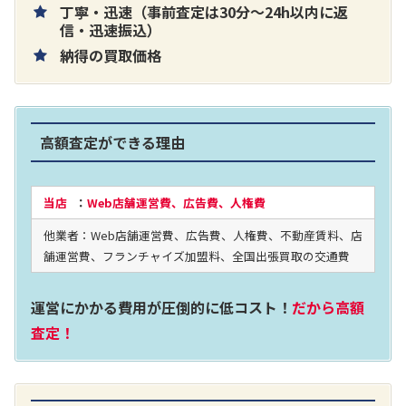
丁寧・迅速（事前査定は30分～24h以内に返
片耳巻き取りイヤホン内蔵ラジオ SRF-
信・迅速振込）
納得の買取価格
R356
買取価格：
お問合せください
高額査定ができる理由
2024年12月更新 オーディオ買取価格
当店
：
Web店舗運営費、広告費、人権費
他業者：Web店舗運営費、広告費、人権費、不動産賃料、店
LUXKIT
舗運営費、フランチャイズ加盟料、全国出張買取の交通費
運営にかかる費用が圧倒的に低コスト！
だから高額
査定！