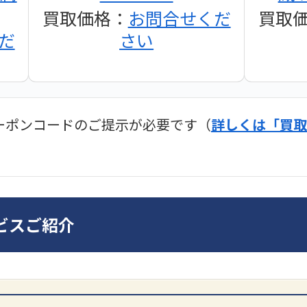
買取価格：
お問合せくだ
買取
だ
さい
ーポンコードのご提示が必要です（
詳しくは「買取
ディオ買取価格
SONY
ビスご紹介
ンプ
DA7000ES アンプ
PMA-
だ
買取価格：
お問合せくだ