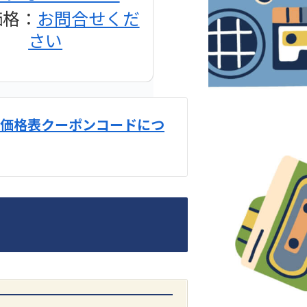
価格：
お問合せくだ
さい
価格表クーポンコードにつ
DENON
1500AE プリメイン
アンプ