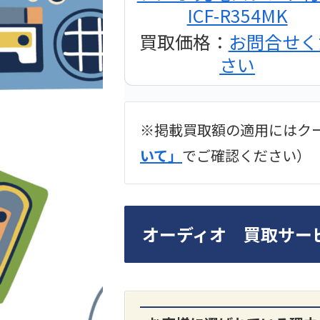
ICF-R354MK
買取価格：
お問合せく
さい
※掲載買取額の適用にはク
2024年12月更新 オー
いて」
でご確認ください）
LUXKIT
オーディオ 買取サー
A3300 真空管プリア
買取価格：
お問合せく