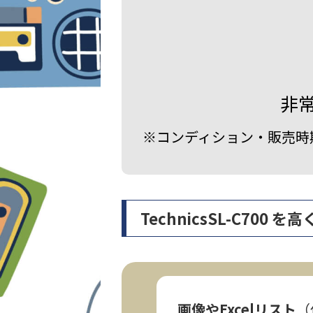
非
※コンディション・販売時
TechnicsSL-C70
画像やExcelリスト
（