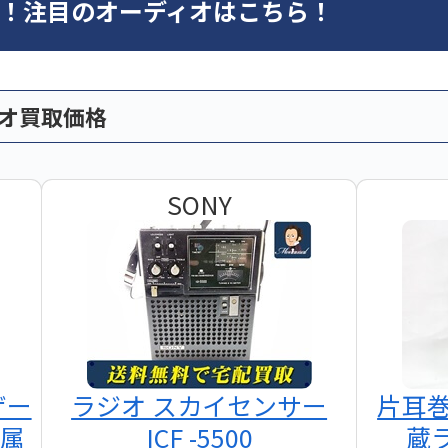
オ！注目のオーディオはこちら！
ィオ買取価格
SONY
ザー
ラジオ スカイセンサー
片耳
付属
ICF -5500
蔵ラ