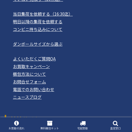
当日集荷を依頼する（16:30迄）
明日以降の集荷を依頼する
コンビニ持ち込みについて
ダンボールサイズから選ぶ
よくいただくご質問QA
お買取キャンペーン
梱包方法について
お問合せフォーム
電話でのお問い合わせ
ニュースブログ
姉妹サイト
おもちゃ買取ドットJP
お買取の流れ
無料梱包キット
宅配買取
査定窓口