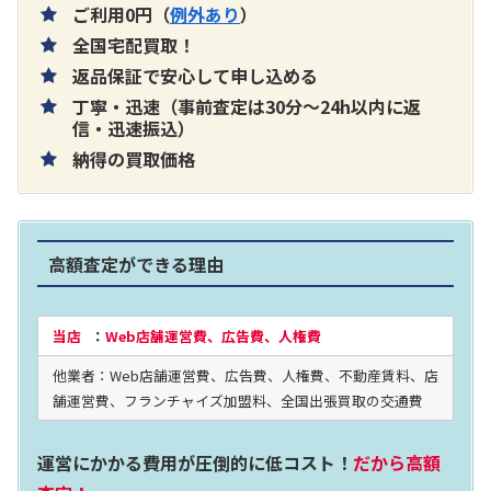
ご利用0円（
例外あり
）
全国宅配買取！
返品保証で安心して申し込める
丁寧・迅速（事前査定は30分～24h以内に返
片耳巻き取りイヤホン内蔵ラジオ SRF-
信・迅速振込）
納得の買取価格
R356
買取価格：
お問合せください
高額査定ができる理由
2024年12月更新 オーディオ買取価格
当店
：
Web店舗運営費、広告費、人権費
他業者：Web店舗運営費、広告費、人権費、不動産賃料、店
LUXKIT
舗運営費、フランチャイズ加盟料、全国出張買取の交通費
運営にかかる費用が圧倒的に低コスト！
だから高額