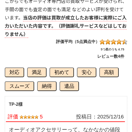
こからでもオーディオ専門店の買取サービスが受けられ、
手間の面でも査定の面でも満足 などのよい評判を受けて
います。
当店の評価は買取が成立したお客様に実際にご入
力いただいた内容です。（評価謝礼サービスなどはしてお
りません）
評価平均（5点満点中）
5つ星のうち 4.75
レビュー数
4件
対応
満足
初めて
安心
高額
スムーズ
納得
遺品
TP-2様
評価
5
投稿日：
2025/12/16
オーディオアクセサリーって、なかなかの値段