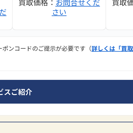
買取価格：
お問合せくだ
買取
だ
さい
ーポンコードのご提示が必要です（
詳しくは「買取
ディオ買取価格
SONY
ビスご紹介
DA7000ES アンプ