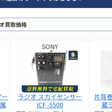
ィオ買取価格
SONY
ザー
ラジオ スカイセンサー
片耳
付属
ICF -5500
蔵ラ