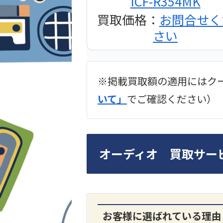
ICF-R354MK
買取価格：
お問合せく
さい
※掲載買取額の適用にはク
2024年12月更新 オー
いて」
でご確認ください）
LUXKIT
オーディオ 買取サー
お客様に選ばれている理由