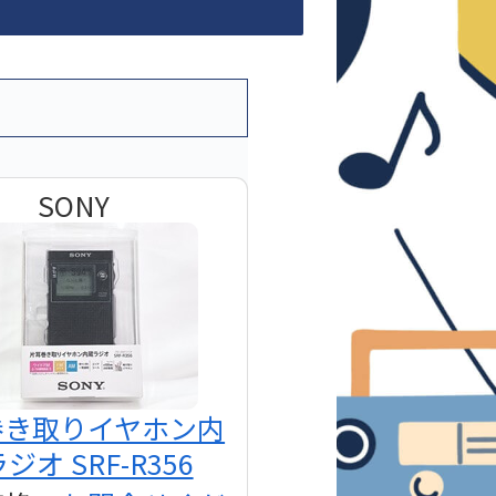
SONY
巻き取りイヤホン内
ジオ SRF-R356