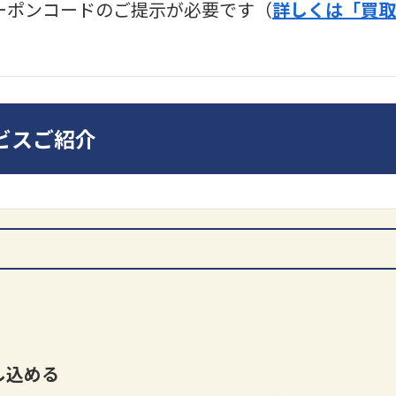
ーポンコードのご提示が必要です（
詳しくは「買取
ディオ買取価格
SONY
ビスご紹介
ンプ
DA7000ES アンプ
PMA-
だ
買取価格：
お問合せくだ
さい
買取
し込める