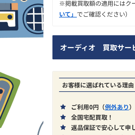
※掲載買取額の適用にはク
2024年12月更新 オー
いて」
でご確認ください）
LUXKIT
オーディオ 買取サー
A3300 真空管プリア
買取価格：
お問合せく
お客様に選ばれている理由
さい
ご利用0円（
例外あり
）
全国宅配買取！
返品保証で安心して申