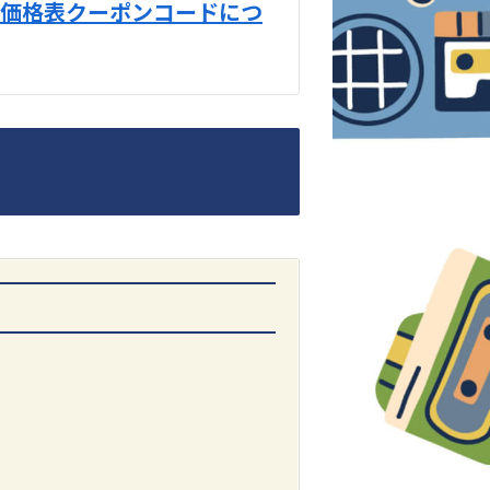
価格表クーポンコードにつ
DENON
1500AE プリメイン
アンプ
価格：
お問合せくだ
さい