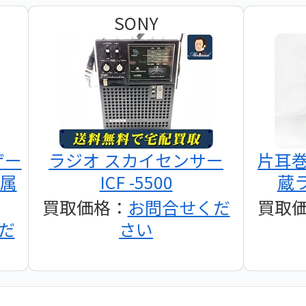
SONY
ザー
ラジオ スカイセンサー
片耳
付属
ICF -5500
蔵ラ
買取価格：
お問合せくだ
買取
だ
さい