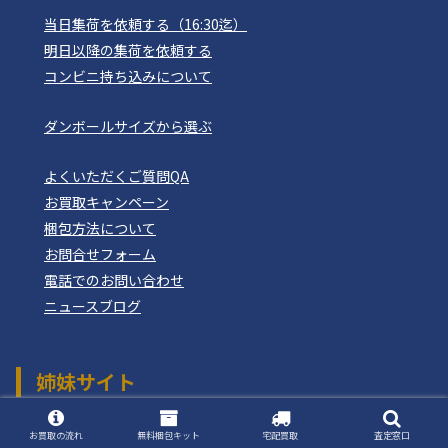
当日集荷を依頼する（16:30迄）
明日以降の集荷を依頼する
コンビニ持ち込みについて
ダンボールサイズから選ぶ
よくいただくご質問QA
お買取キャンペーン
梱包方法について
お問合せフォーム
電話でのお問い合わせ
ニュースブログ
姉妹サイト
おもちゃ買取ドットJP
つりぐ買取ドットJP
お買取の流れ
無料梱包キット
宅配買取
査定窓口