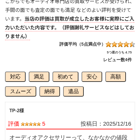
こからでもオーディオ専門店の買取サービスが受けられ、
手間の面でも査定の面でも満足 などのよい評判を受けて
います。
当店の評価は買取が成立したお客様に実際にご入
力いただいた内容です。（評価謝礼サービスなどはしてお
りません）
評価平均（5点満点中）
5つ星のうち 4.75
レビュー数
4件
対応
満足
初めて
安心
高額
スムーズ
納得
遺品
TP-2様
評価
5
投稿日：
2025/12/16
オーディオアクセサリーって、なかなかの値段