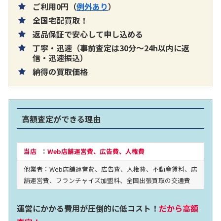
ご利用0円（
例外あり
）
全国宅配買取！
返品保証で安心して申し込める
丁寧・迅速（事前査定は30分～24h以内に返
片耳巻き取りイヤホン内蔵ラジオ SRF-
信・迅速振込）
納得の買取価格
R356
買取価格：
お問合せください
高額査定ができる理由
2024年12月更新 オーディオ買取価格
当店
：
Web店舗運営費、広告費、人権費
他業者：Web店舗運営費、広告費、人権費、不動産賃料、店
LUXKIT
舗運営費、フランチャイズ加盟料、全国出張買取の交通費
運営にかかる費用が圧倒的に低コスト！
だから高額