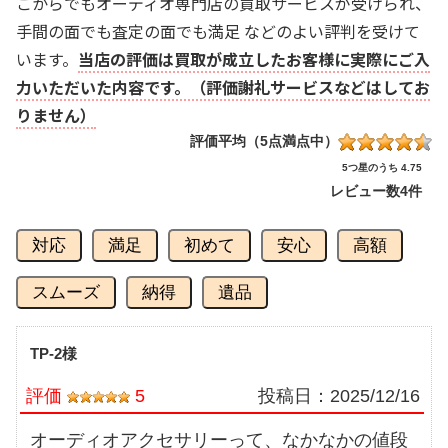
こからでもオーディオ専門店の買取サービスが受けられ、
手間の面でも査定の面でも満足 などのよい評判を受けて
います。
当店の評価は買取が成立したお客様に実際にご入
力いただいた内容です。（評価謝礼サービスなどはしてお
りません）
評価平均（5点満点中）
5つ星のうち 4.75
レビュー数
4件
対応
満足
初めて
安心
高額
スムーズ
納得
遺品
TP-2様
評価
5
投稿日：
2025/12/16
オーディオアクセサリーって、なかなかの値段