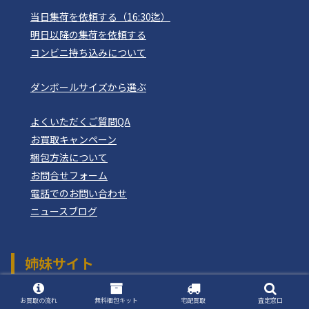
当日集荷を依頼する（16:30迄）
明日以降の集荷を依頼する
コンビニ持ち込みについて
ダンボールサイズから選ぶ
よくいただくご質問QA
お買取キャンペーン
梱包方法について
お問合せフォーム
電話でのお問い合わせ
ニュースブログ
姉妹サイト
おもちゃ買取ドットJP
つりぐ買取ドットJP
お買取の流れ
無料梱包キット
宅配買取
査定窓口