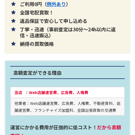
ご利用0円（
例外あり
）
全国宅配買取！
返品保証で安心して申し込める
丁寧・迅速（事前査定は30分～24h以内に返
片耳巻き取りイヤホン内蔵ラジオ SRF-
信・迅速振込）
納得の買取価格
R356
買取価格：
お問合せください
高額査定ができる理由
2024年12月更新 オーディオ買取価格
当店
：
Web店舗運営費、広告費、人権費
他業者：Web店舗運営費、広告費、人権費、不動産賃料、店
LUXKIT
舗運営費、フランチャイズ加盟料、全国出張買取の交通費
運営にかかる費用が圧倒的に低コスト！
だから高額