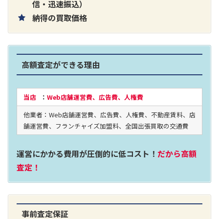
片耳巻き取りイヤホン内蔵ラジオ SRF-
信・迅速振込）
納得の買取価格
R356
買取価格：
お問合せください
高額査定ができる理由
2024年12月更新 オーディオ買取価格
当店
：
Web店舗運営費、広告費、人権費
他業者：Web店舗運営費、広告費、人権費、不動産賃料、店
LUXKIT
舗運営費、フランチャイズ加盟料、全国出張買取の交通費
運営にかかる費用が圧倒的に低コスト！
だから高額
査定！
事前査定保証