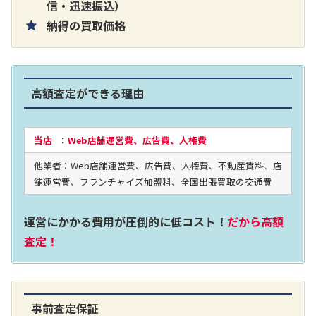
片耳巻き取りイヤホン内蔵ラジオ SRF-
信・迅速振込）
納得の買取価格
R356
買取価格：
お問合せください
高額査定ができる理由
2024年12月更新 オーディオ買取価格
当店
：
Web店舗運営費、広告費、人権費
他業者：Web店舗運営費、広告費、人権費、不動産賃料、店
LUXKIT
舗運営費、フランチャイズ加盟料、全国出張買取の交通費
運営にかかる費用が圧倒的に低コスト！
だから高額
査定！
事前査定保証