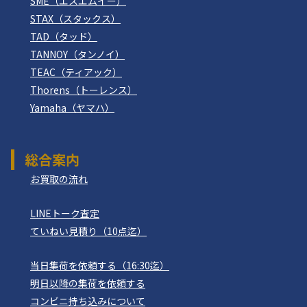
SME（エスエムイー）
STAX（スタックス）
TAD（タッド）
TANNOY（タンノイ）
TEAC（ティアック）
Thorens（トーレンス）
Yamaha（ヤマハ）
総合案内
お買取の流れ
LINEトーク査定
ていねい見積り（10点迄）
当日集荷を依頼する（16:30迄）
明日以降の集荷を依頼する
コンビニ持ち込みについて