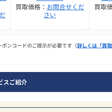
買取価格：
お問合せくだ
買取
だ
さい
ーポンコードのご提示が必要です（
詳しくは「買取
ディオ買取価格
SONY
ビスご紹介
ンプ
DA7000ES アンプ
PMA-
だ
買取価格：
お問合せくだ