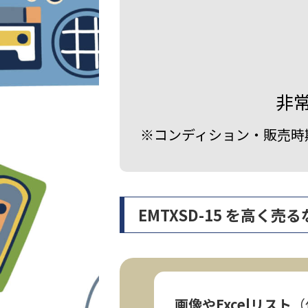
非
※コンディション・販売時
EMTXSD-15 を高く
画像やExcelリスト
（