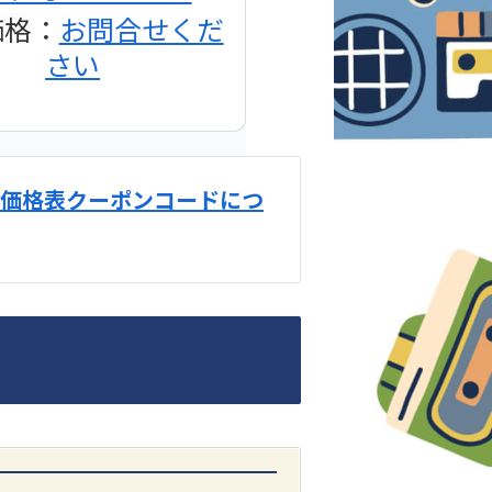
価格：
お問合せくだ
さい
価格表クーポンコードにつ
DENON
1500AE プリメイン
アンプ