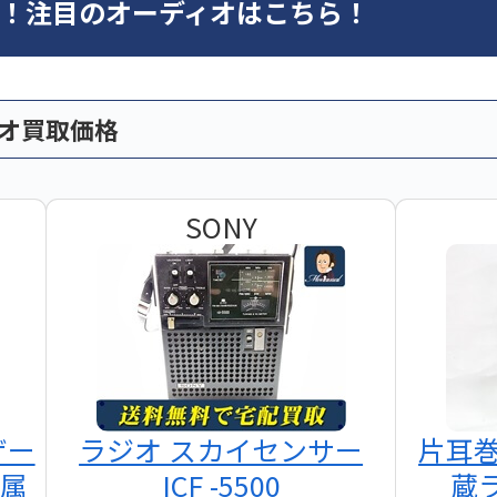
オ！注目のオーディオはこちら！
ィオ買取価格
SONY
ザー
ラジオ スカイセンサー
片耳
付属
ICF -5500
蔵ラ