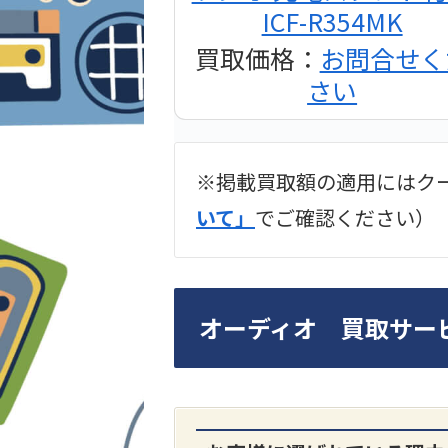
ICF-R354MK
買取価格：
お問合せく
さい
※掲載買取額の適用にはク
2024年12月更新 オー
いて」
でご確認ください）
LUXKIT
オーディオ 買取サー
A3300 真空管プリア
買取価格：
お問合せく