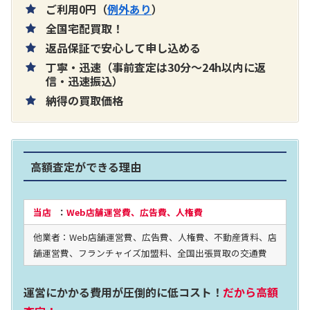
ご利用0円（
例外あり
）
全国宅配買取！
返品保証で安心して申し込める
丁寧・迅速（事前査定は30分～24h以内に返
片耳巻き取りイヤホン内蔵ラジオ SRF-
信・迅速振込）
納得の買取価格
R356
買取価格：
お問合せください
高額査定ができる理由
2024年12月更新 オーディオ買取価格
当店
：
Web店舗運営費、広告費、人権費
他業者：Web店舗運営費、広告費、人権費、不動産賃料、店
LUXKIT
舗運営費、フランチャイズ加盟料、全国出張買取の交通費
運営にかかる費用が圧倒的に低コスト！
だから高額