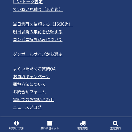
LINEトーク査定
ていねい見積り（10点迄）
当日集荷を依頼する（16:30迄）
明日以降の集荷を依頼する
コンビニ持ち込みについて
ダンボールサイズから選ぶ
よくいただくご質問QA
お買取キャンペーン
梱包方法について
お問合せフォーム
電話でのお問い合わせ
ニュースブログ
姉妹サイト
お買取の流れ
無料梱包キット
宅配買取
査定窓口