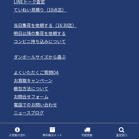
LINEトーク査定
ていねい見積り（10点迄）
当日集荷を依頼する（16:30迄）
明日以降の集荷を依頼する
コンビニ持ち込みについて
ダンボールサイズから選ぶ
よくいただくご質問QA
お買取キャンペーン
梱包方法について
お問合せフォーム
電話でのお問い合わせ
ニュースブログ
姉妹サイト
お買取の流れ
無料梱包キット
宅配買取
査定窓口