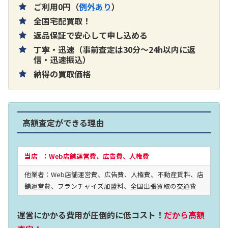
ご利用0円（
例外あり
）
全国宅配買取！
返品保証で安心して申し込める
丁寧・迅速（事前査定は30分～24h以内に返
片耳巻き取りイヤホン内蔵ラジオ SRF-
信・迅速振込）
納得の買取価格
R356
買取価格：
お問合せください
高額査定ができる理由
2024年12月更新 オーディオ買取価格
当店
：
Web店舗運営費、広告費、人権費
他業者：Web店舗運営費、広告費、人権費、不動産賃料、店
LUXKIT
舗運営費、フランチャイズ加盟料、全国出張買取の交通費
運営にかかる費用が圧倒的に低コスト！
だから高額