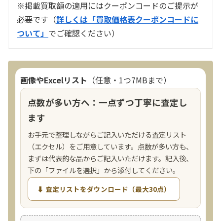
※掲載買取額の適用にはクーポンコードのご提示が
必要です（
詳しくは「買取価格表クーポンコードに
ついて」
でご確認ください）
ラジオ スカイセンサー ICF -5500
買取価格：
お問合せください
画像やExcelリスト
（任意・1つ7MBまで）
SONY
点数が多い方へ：一点ずつ丁寧に査定し
ます
お手元で整理しながらご記入いただける査定リスト
（エクセル）をご用意しています。点数が多い方も、
まずは代表的な品からご記入いただけます。記入後、
下の「ファイルを選択」から添付してください。
⬇ 査定リストをダウンロード（最大30点）
片耳巻き取りイヤホン内蔵ラジオ SRF-
R356