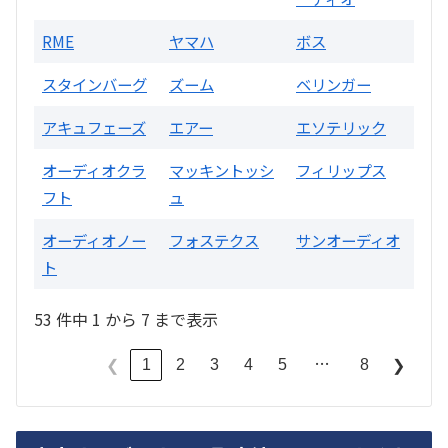
RME
ヤマハ
ボス
スタインバーグ
ズーム
ベリンガー
アキュフェーズ
エアー
エソテリック
オーディオクラ
マッキントッシ
フィリップス
フト
ュ
オーディオノー
フォステクス
サンオーディオ
ト
53 件中 1 から 7 まで表示
…
1
2
3
4
5
8
❮
❯