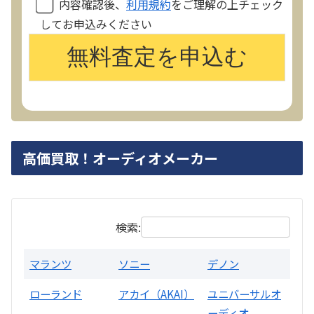
内容確認後、
利用規約
をご理解の上チェック
してお申込みください
PMA-1500AE プリメインアンプ
買取価格：
お問合せください
高価買取！オーディオメーカー
検索:
マランツ
ソニー
デノン
ローランド
アカイ（AKAI）
ユニバーサルオ
ーディオ